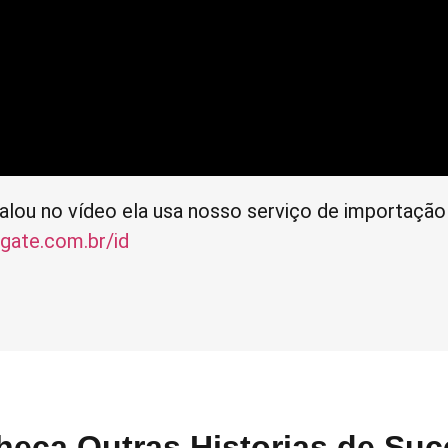
lou no vídeo ela usa nosso serviço de importação
gate.com.br/id
heça Outras
Historias de Su