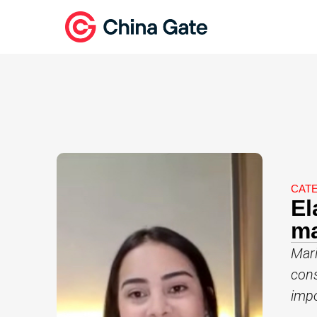
CAT
El
ma
Mari
cons
imp