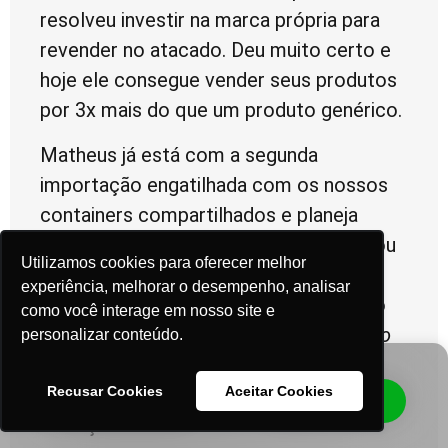
resolveu investir na marca própria para
revender no atacado. Deu muito certo e
hoje ele consegue vender seus produtos
por 3x mais do que um produto genérico.
Matheus já está com a segunda
importação engatilhada com os nossos
containers compartilhados e planeja
crescer nos próximos anos. E ele deixou
Utilizamos cookies para oferecer melhor
uma dica para quem pensa importar da
experiência, melhorar o desempenho, analisar
China, para reduzir custos e aumentar o
como você interage em nosso site e
lucro:
‘faça sua inscrição no Importação
personalizar conteúdo.
Comece a importar com o ID
Digital logo e faça sua simulação de
custo. Só assim você vai conseguir
Recusar Cookies
Aceitar Cookies
CONTRATAR
WHATSAPP
começar de verdade’
.