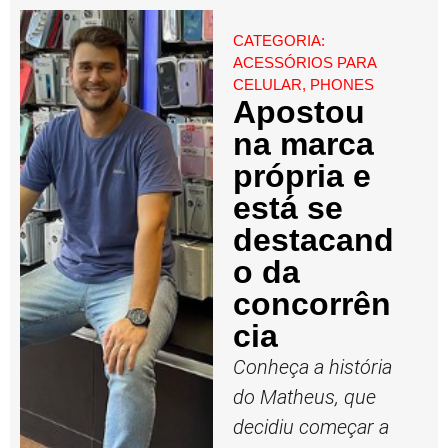
CATEGORIA:
ACESSÓRIOS PARA
CELULAR
,
PHONES
Apostou
na marca
própria e
está se
destacand
o da
concorrên
cia
Conheça a história
do Matheus, que
decidiu começar a