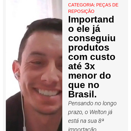
CATEGORIA:
PEÇAS DE
REPOSIÇÃO
Importand
o ele já
conseguiu
produtos
com custo
até 3x
menor do
que no
Brasil.
Pensando no longo
prazo, o Welton já
está na sua 8ª
importação