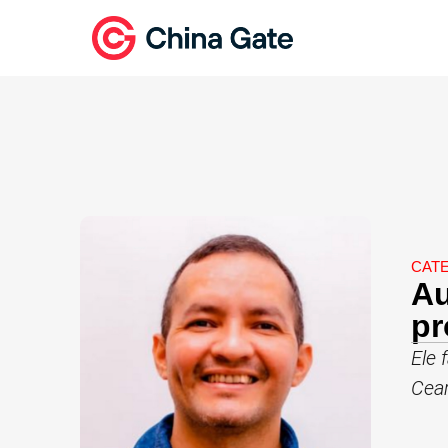
CAT
Au
pr
Ele 
Cear